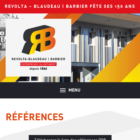
REVOLTA – BLAUDEAU | BARBIER FÊTE SES 150 ANS
MENU
RÉFÉRENCES